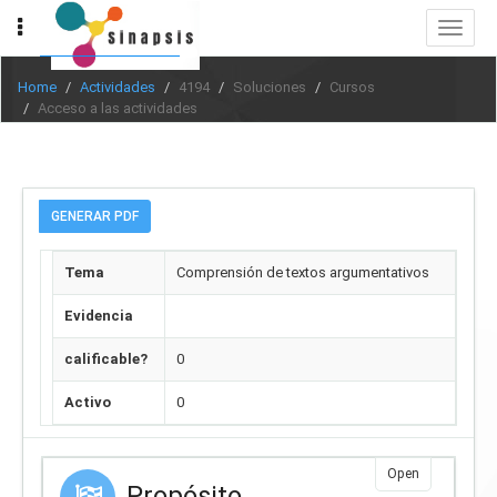
Toggle
navigat
Home
Actividades
4194
Soluciones
Cursos
Acceso a las actividades
GENERAR PDF
Tema
Comprensión de textos argumentativos
Evidencia
calificable?
0
Activo
0
Open
Propósito