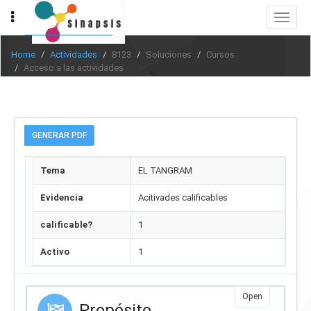
Toggle
navigat
Home
Actividades
8123
Soluciones
Cursos
Acceso a las actividades
GENERAR PDF
Tema
EL TANGRAM
Evidencia
Acitivades calificables
calificable?
1
Activo
1
Open
Propósito