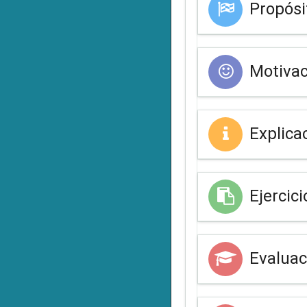
Propósi
Motivac
Explica
Ejercici
Evaluac