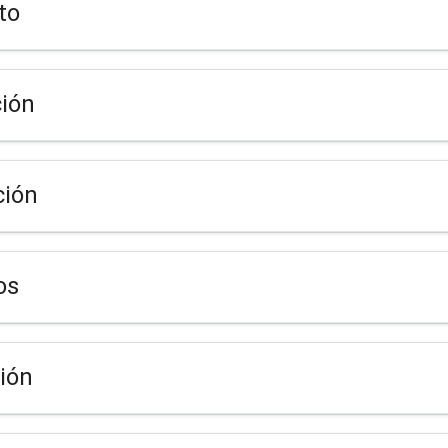
to
ión
ción
os
ión