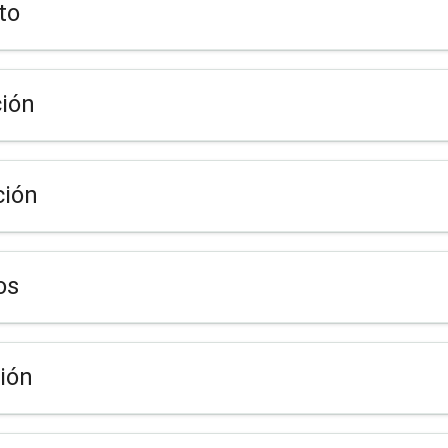
to
ión
ción
os
ión