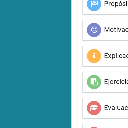
Propósi
Motivac
Explica
Ejercici
Evaluac