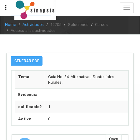
Toggle
navigat
Home
Actividades
12705
Soluciones
Cursos
Acceso a las actividades
GENERAR PDF
Tema
Guía No. 34: Alternativas Sostenibles
Rurales.
Evidencia
calificable?
1
Activo
0
Open