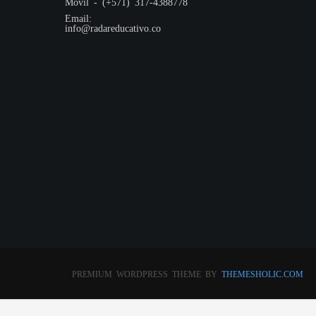
Móvil - (+571) 317-4388778
Email:
info@radareducativo.co
PREMIUM WORDPRESS THEME BY
THEMESHOLIC.COM