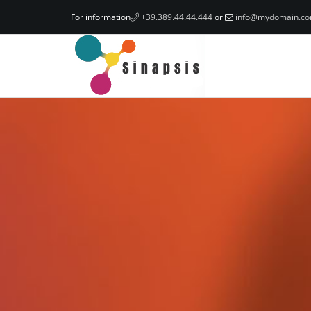
For information
+39.389.44.44.444
or
info@mydomain.c