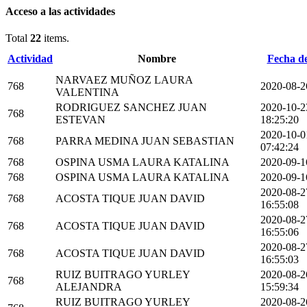
Acceso a las actividades
Total
22
items.
Actividad
Nombre
Fecha de
NARVAEZ MUÑOZ LAURA
768
2020-08-2
VALENTINA
RODRIGUEZ SANCHEZ JUAN
2020-10-2
768
ESTEVAN
18:25:20
2020-10-0
768
PARRA MEDINA JUAN SEBASTIAN
07:42:24
768
OSPINA USMA LAURA KATALINA
2020-09-1
768
OSPINA USMA LAURA KATALINA
2020-09-1
2020-08-2
768
ACOSTA TIQUE JUAN DAVID
16:55:08
2020-08-2
768
ACOSTA TIQUE JUAN DAVID
16:55:06
2020-08-2
768
ACOSTA TIQUE JUAN DAVID
16:55:03
RUIZ BUITRAGO YURLEY
2020-08-2
768
ALEJANDRA
15:59:34
RUIZ BUITRAGO YURLEY
2020-08-2