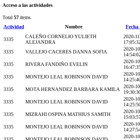
Acceso a las actividades
Total
57
items.
Actividad
Nombre
Fecha 
CALEÑO CORNELIO YULIETH
2020-11
3335
ALEJANDRA
17:05:3
2020-10
3335
VALLEJO CACERES DANNA SOFIA
14:54:0
2020-10
3335
RIVERA FANDIÑO EVELIN
16:47:3
2020-10
3335
MONTEJO LEAL ROBINSON DAVID
14:25:4
2020-10
3335
MOTA HERNANDEZ BARBARA KAMILA
19:30:3
2020-10
3335
MONTEJO LEAL ROBINSON DAVID
14:25:5
2020-10
3335
MIZRAHI OSPINA MATHIUS SAMITH
15:03:5
2020-10
3335
MONTEJO LEAL ROBINSON DAVID
14:27:5
2020-10
3335
MONTEJO LEAL ROBINSON DAVID