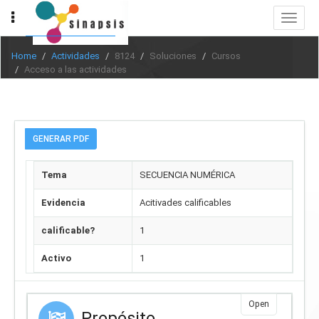
Toggle
navigat
Home
Actividades
8124
Soluciones
Cursos
Acceso a las actividades
GENERAR PDF
Tema
SECUENCIA NUMÉRICA
Evidencia
Acitivades calificables
calificable?
1
Activo
1
Open
Propósito