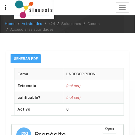
Toggle
navigat
Home
Actividades
424
Soluciones
Cursos
Acceso a las actividades
GENERAR PDF
Tema
LA DESCRIPCION
Evidencia
(not set)
calificable?
(not set)
Activo
0
Open
Propósito