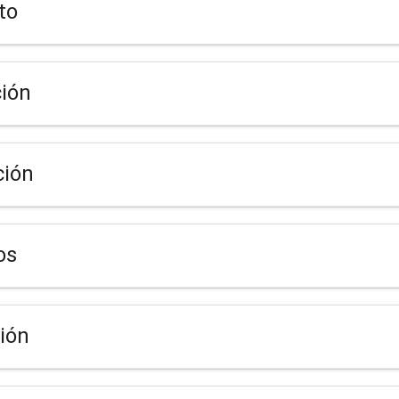
to
ión
ción
os
ión