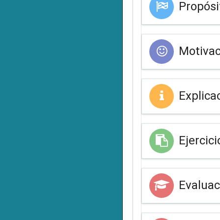
Propósi
Motivac
Explica
Ejercici
Evaluac