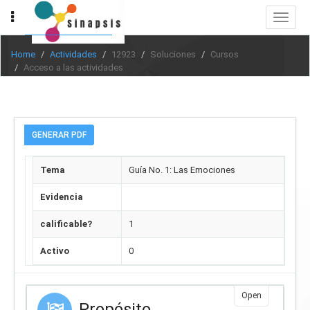
Toggle
navigat
Home
Actividades
12923
Soluciones
Cursos
Acceso a las actividades
GENERAR PDF
Tema
Guía No. 1: Las Emociones
Evidencia
calificable?
1
Activo
0
Open
Propósito