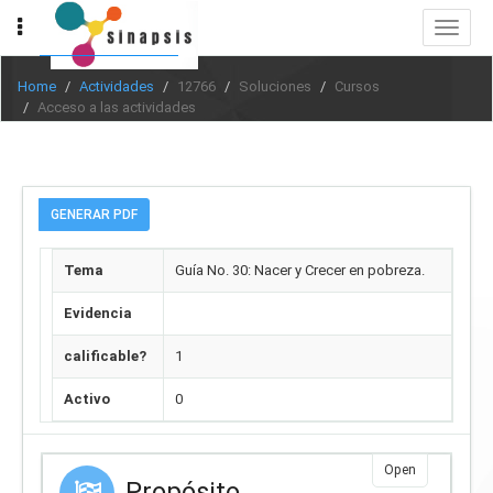
Toggle
navigat
Home
Actividades
12766
Soluciones
Cursos
Acceso a las actividades
GENERAR PDF
Tema
Guía No. 30: Nacer y Crecer en pobreza.
Evidencia
calificable?
1
Activo
0
Open
Propósito