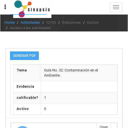
Toggle
navigat
Home
Actividades
12703
Soluciones
Cursos
Acceso a las actividades
GENERAR PDF
Tema
Guía No. 32: Contaminación en el
Ambiente.
Evidencia
calificable?
1
Activo
0
Open