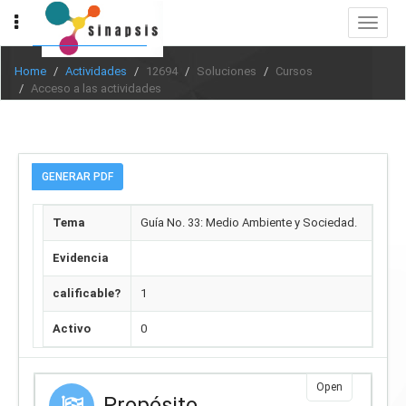
Toggle
navigat
Home
Actividades
12694
Soluciones
Cursos
Acceso a las actividades
GENERAR PDF
Tema
Guía No. 33: Medio Ambiente y Sociedad.
Evidencia
calificable?
1
Activo
0
Open
Propósito