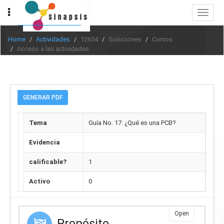
Toggle
navigat
Home
Actividades
12654
Soluciones
Cursos
Acceso a las actividades
GENERAR PDF
Tema
Guía No. 17: ¿Qué es una PCB?
Evidencia
calificable?
1
Activo
0
Open
Propósito