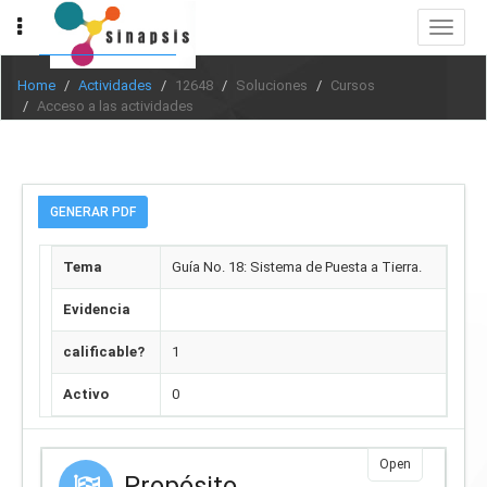
Toggle
navigat
Home
Actividades
12648
Soluciones
Cursos
Acceso a las actividades
GENERAR PDF
Tema
Guía No. 18: Sistema de Puesta a Tierra.
Evidencia
calificable?
1
Activo
0
Open
Propósito