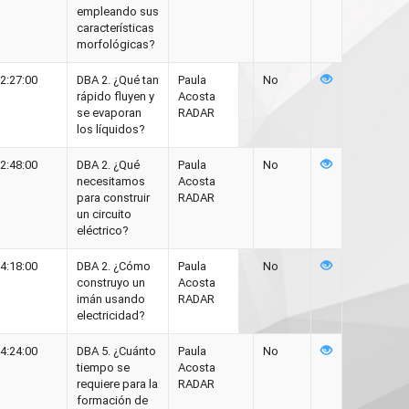
empleando sus
características
morfológicas?
2:27:00
DBA 2. ¿Qué tan
Paula
No
rápido fluyen y
Acosta
se evaporan
RADAR
los líquidos?
2:48:00
DBA 2. ¿Qué
Paula
No
necesitamos
Acosta
para construir
RADAR
un circuito
eléctrico?
4:18:00
DBA 2. ¿Cómo
Paula
No
construyo un
Acosta
imán usando
RADAR
electricidad?
4:24:00
DBA 5. ¿Cuánto
Paula
No
tiempo se
Acosta
requiere para la
RADAR
formación de