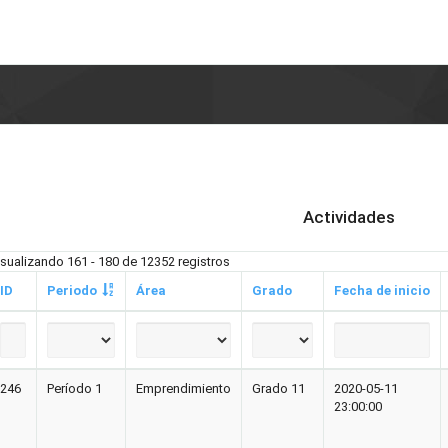
Actividades
isualizando 161 - 180 de 12352 registros
ID
Periodo
Área
Grado
Fecha de inicio
246
Período 1
Emprendimiento
Grado 11
2020-05-11
23:00:00