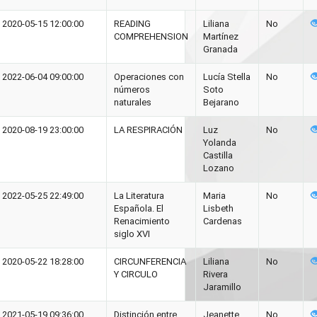
2020-05-15 12:00:00
READING
Liliana
No
COMPREHENSION
Martínez
Granada
2022-06-04 09:00:00
Operaciones con
Lucía Stella
No
números
Soto
naturales
Bejarano
2020-08-19 23:00:00
LA RESPIRACIÓN
Luz
No
Yolanda
Castilla
Lozano
2022-05-25 22:49:00
La Literatura
Maria
No
Española. El
Lisbeth
Renacimiento
Cardenas
siglo XVI
2020-05-22 18:28:00
CIRCUNFERENCIA
Liliana
No
Y CIRCULO
Rivera
Jaramillo
2021-05-19 09:36:00
Distinción entre
Jeanette
No