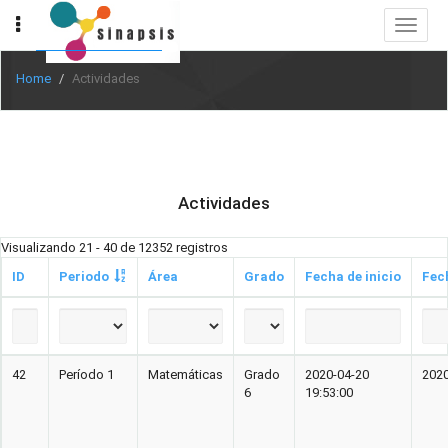
Toggle
navigat
Home
Actividades
Actividades
Visualizando 21 - 40 de 12352 registros
ID
Periodo
Área
Grado
Fecha de inicio
Fec
42
Período 1
Matemáticas
Grado
2020-04-20
2020
6
19:53:00