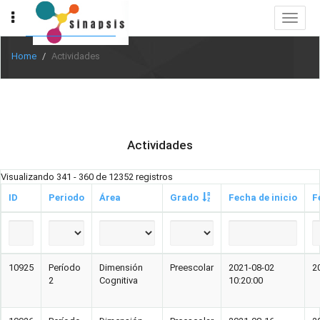
Toggle
navigat
Home
Actividades
Actividades
Visualizando 341 - 360 de 12352 registros
ID
Periodo
Área
Grado
Fecha de inicio
F
10925
Período
Dimensión
Preescolar
2021-08-02
2
2
Cognitiva
10:20:00