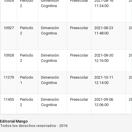
10926
Período
Dimensión
Preescolar
2021-08-16
2
2
Cognitiva
11:34:00
10927
Período
Dimensión
Preescolar
2021-08-23
2
2
Cognitiva
11:48:00
10928
Período
Dimensión
Preescolar
2021-08-30
2
2
Cognitiva
12:16:00
11379
Período
Dimensión
Preescolar
2021-10-11
2
1
Cognitiva
12:14:00
11455
Período
Dimensión
Preescolar
2021-09-06
2
2
Cognitiva
12:06:00
Editorial Mango
Todos los derechos reservados - 2016
11487
Período
Dimensión
Preescolar
2021-09-13
2