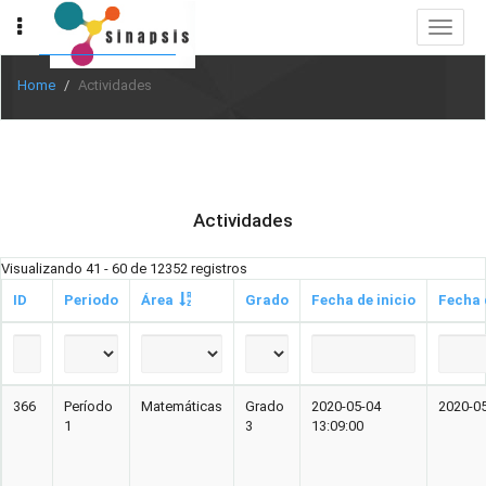
Toggle
navigat
Home
Actividades
Actividades
Visualizando 41 - 60 de 12352 registros
ID
Periodo
Área
Grado
Fecha de inicio
Fecha 
366
Período
Matemáticas
Grado
2020-05-04
2020-05
1
3
13:09:00