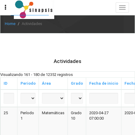
Toggle
navigat
Home
Actividades
Actividades
Visualizando 161 - 180 de 12352 registros
ID
Periodo
Área
Grado
Fecha de inicio
Fecha
25
Período
Matemáticas
Grado
2020-04-27
2020-
1
10
07:00:00