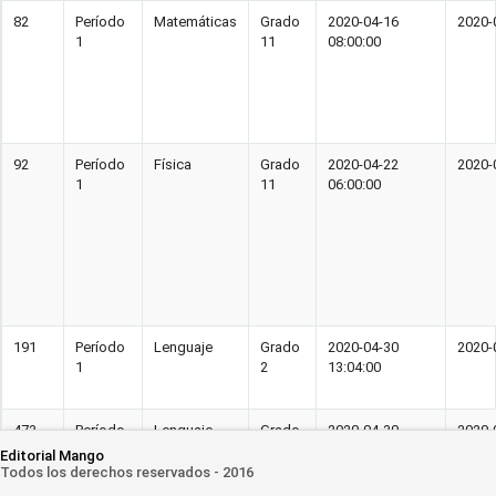
82
Período
Matemáticas
Grado
2020-04-16
2020-
1
11
08:00:00
92
Período
Física
Grado
2020-04-22
2020-
1
11
06:00:00
191
Período
Lenguaje
Grado
2020-04-30
2020-
1
2
13:04:00
473
Período
Lenguaje
Grado
2020-04-30
2020-
1
2
13:04:00
Editorial Mango
Todos los derechos reservados - 2016