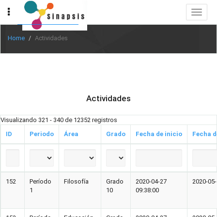
Toggle
navigat
Home
Actividades
Actividades
Visualizando 321 - 340 de 12352 registros
ID
Periodo
Área
Grado
Fecha de inicio
Fecha d
152
Período
Filosofía
Grado
2020-04-27
2020-05-
1
10
09:38:00