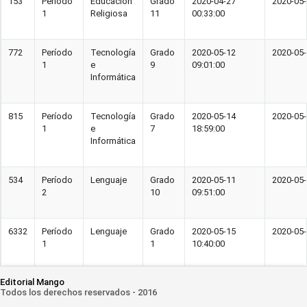
153
Período
Educación
Grado
2020-04-27
2020-05-
1
Religiosa
11
00:33:00
772
Período
Tecnología
Grado
2020-05-12
2020-05-
1
e
9
09:01:00
Informática
815
Período
Tecnología
Grado
2020-05-14
2020-05-
1
e
7
18:59:00
Informática
534
Período
Lenguaje
Grado
2020-05-11
2020-05-
2
10
09:51:00
6332
Período
Lenguaje
Grado
2020-05-15
2020-05-
1
1
10:40:00
Editorial Mango
Todos los derechos reservados - 2016
353
Período
Ética y
Grado
2020-05-04
2020-05-