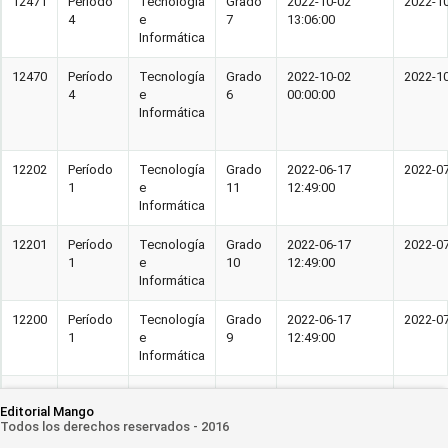
12471
Período
Tecnología
Grado
2022-10-02
2022-10
4
e
7
13:06:00
Informática
12470
Período
Tecnología
Grado
2022-10-02
2022-10
4
e
6
00:00:00
Informática
12202
Período
Tecnología
Grado
2022-06-17
2022-07
1
e
11
12:49:00
Informática
12201
Período
Tecnología
Grado
2022-06-17
2022-07
1
e
10
12:49:00
Informática
12200
Período
Tecnología
Grado
2022-06-17
2022-07
1
e
9
12:49:00
Informática
12199
Período
Tecnología
Grado
2022-06-17
2022-07
Editorial Mango
1
e
8
12:49:00
Todos los derechos reservados - 2016
Informática