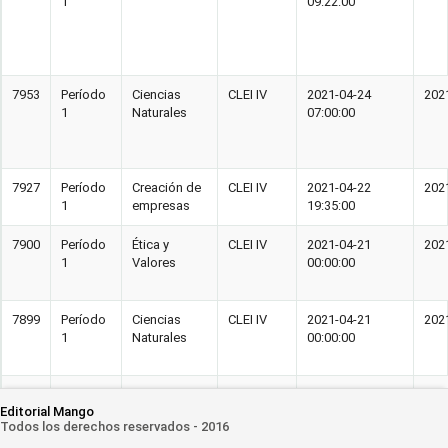
1
09:22:00
7953
Período
Ciencias
CLEI IV
2021-04-24
202
1
Naturales
07:00:00
7927
Período
Creación de
CLEI IV
2021-04-22
202
1
empresas
19:35:00
7900
Período
Ética y
CLEI IV
2021-04-21
202
1
Valores
00:00:00
7899
Período
Ciencias
CLEI IV
2021-04-21
202
1
Naturales
00:00:00
7898
Período
Ciencias
CLEI IV
2021-04-21
202
Editorial Mango
1
Naturales
00:00:00
Todos los derechos reservados - 2016