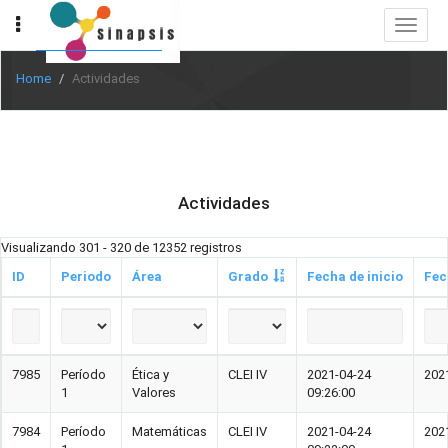
Toggle
navigat
Home
Actividades
Actividades
Visualizando 301 - 320 de 12352 registros
ID
Periodo
Área
Grado
Fecha de inicio
Fec
7985
Período
Ética y
CLEI IV
2021-04-24
202
1
Valores
09:26:00
7984
Período
Matemáticas
CLEI IV
2021-04-24
202