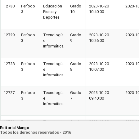
12730
Período
Educación
Grado
2023-10-20
2023-10
3
Física y
10
10:40:00
Deportes
12729
Período
Tecnología
Grado
2023-10-20
2023-10
3
e
9
10:26:00
Informática
12728
Período
Tecnología
Grado
2023-10-20
2023-10
3
e
8
10:07:00
Informática
12727
Período
Tecnología
Grado
2023-10-20
2023-10
3
e
7
09:40:00
Informática
12726
Período
Tecnología
Grado
2023-10-20
2023-10
3
e
6
09:23:00
Editorial Mango
Todos los derechos reservados - 2016
Informática