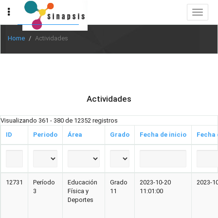
Toggle
navigat
Home
Actividades
Actividades
Visualizando 361 - 380 de 12352 registros
ID
Periodo
Área
Grado
Fecha de inicio
Fecha 
12731
Período
Educación
Grado
2023-10-20
2023-10
3
Física y
11
11:01:00
Deportes